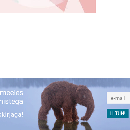
 meeles
mistega
skirjaga!