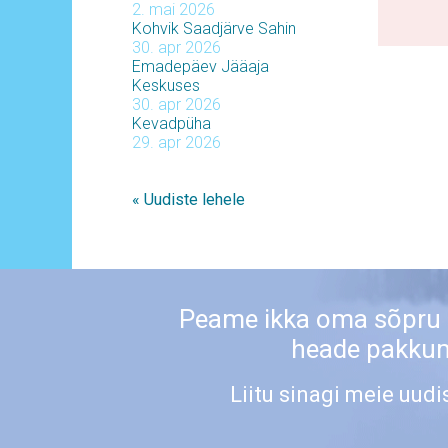
2. mai 2026
Kohvik Saadjärve Sahin
30. apr 2026
Emadepäev Jääaja
Keskuses
30. apr 2026
Kevadpüha
29. apr 2026
« Uudiste lehele
Peame ikka oma sõpru
heade pakku
Liitu sinagi meie uudi