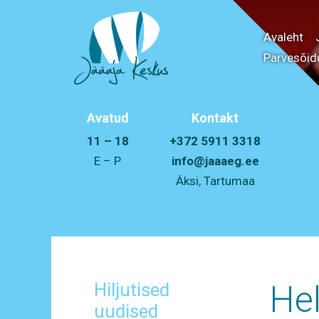
Avaleht
Parvesõid
Avatud
Kontakt
11 – 18
+372 5911 3318
E – P
info@jaaaeg.ee
Äksi, Tartumaa
Hiljutised
Hel
uudised