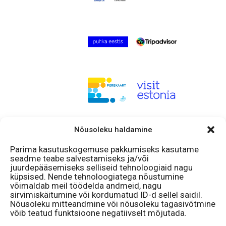
Nõusoleku haldamine
Hakka fänniks!
Facebook
Parima kasutuskogemuse pakkumiseks kasutame
Instagram
seadme teabe salvestamiseks ja/või
juurdepääsemiseks selliseid tehnoloogiaid nagu
Avatud
küpsised. Nende tehnoloogiatega nõustumine
võimaldab meil töödelda andmeid, nagu
11 – 18
sirvimiskäitumine või kordumatud ID-d sellel saidil.
Nõusoleku mitteandmine või nõusoleku tagasivõtmine
E – P
võib teatud funktsioone negatiivselt mõjutada.