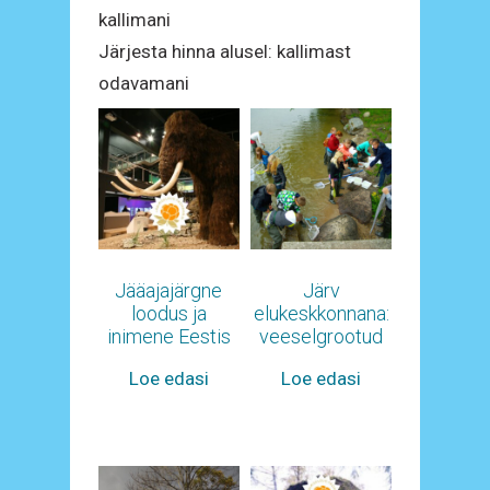
kallimani
Järjesta hinna alusel: kallimast
odavamani
Jääajajärgne
Järv
loodus ja
elukeskkonnana:
inimene Eestis
veeselgrootud
Loe edasi
Loe edasi