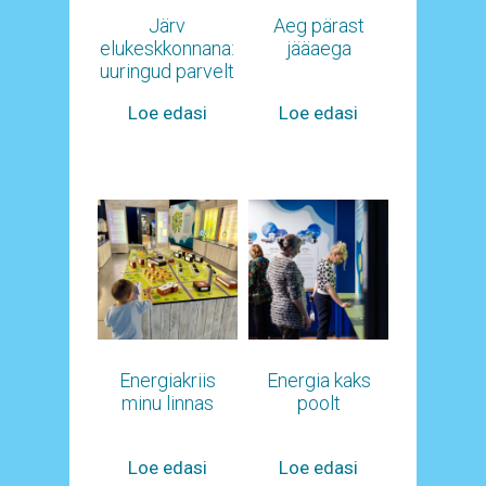
Järv
Aeg pärast
elukeskkonnana:
jääaega
uuringud parvelt
Loe edasi
Loe edasi
Energiakriis
Energia kaks
minu linnas
poolt
Loe edasi
Loe edasi