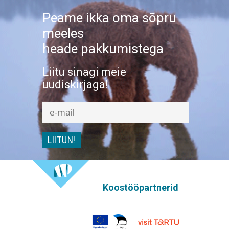
Peame ikka oma sõpru
meeles
heade pakkumistega
Liitu sinagi meie
uudiskirjaga!
Koostööpartnerid