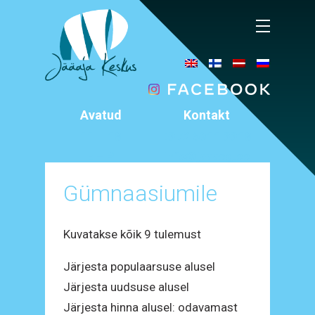
Avatud
Kontakt
11 – 18
+372 5911 3318
E – P
info@jaaaeg.ee
Äksi, Tartumaa
Gümnaasiumile
Sorted
Kuvatakse kõik 9 tulemust
by
Järjesta populaarsuse alusel
latest
Järjesta uudsuse alusel
Järjesta hinna alusel: odavamast