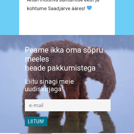
kohtume Saadjärve ääres!
Peame ikka oma sõpru
meeles
heade pakkumistega
Liitu sinagi meie
uudiskirjaga!