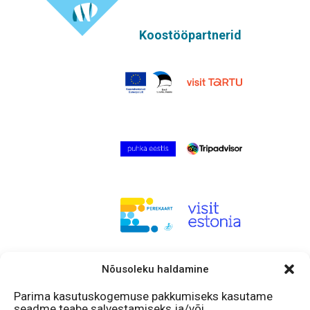
Koostööpartnerid
Nõusoleku haldamine
Hakka fänniks!
Facebook
Parima kasutuskogemuse pakkumiseks kasutame
Instagram
seadme teabe salvestamiseks ja/või