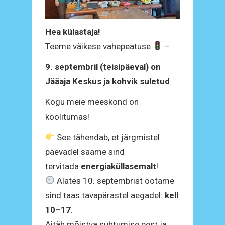
Hea külastaja!
Teeme väikese vahepeatuse
–
9. septembril (teisipäeval) on
Jääaja Keskus ja kohvik suletud
Kogu meie meeskond on
koolitumas!
See tähendab, et järgmistel
päevadel saame sind
tervitada
energiaküllasemalt
!
Alates 10. septembrist ootame
sind taas tavapärastel aegadel:
kell
10–17
.
Aitäh mõistva suhtumise eest ja