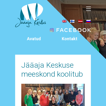
Avatud
Kontakt
11 – 18
+372 5911 3318
E – P
info@jaaaeg.ee
Äksi, Tartumaa
Jääaja Keskuse
meeskond koolitub