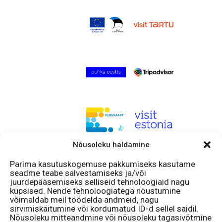
Nõusoleku haldamine
Ala faniksi
Parima kasutuskogemuse pakkumiseks kasutame
seadme teabe salvestamiseks ja/või
Facebook
juurdepääsemiseks selliseid tehnoloogiaid nagu
Instagram
küpsised. Nende tehnoloogiatega nõustumine
võimaldab meil töödelda andmeid, nagu
Olemme avoinna
sirvimiskäitumine või kordumatud ID-d sellel saidil.
Nõusoleku mitteandmine või nõusoleku tagasivõtmine
11 – 18