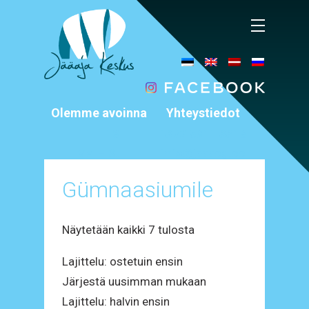
Olemme avoinna
Yhteystiedot
11 – 18
+372 5911 3318
Ma – Su
info@jaaaeg.ee
Äksi, Tartumaa
Gümnaasiumile
Sorted
Näytetään kaikki 7 tulosta
by
Lajittelu: ostetuin ensin
latest
Järjestä uusimman mukaan
Lajittelu: halvin ensin