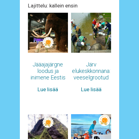
Lajittelu: kallein ensin
Jääajajärgne
Järv
loodus ja
elukeskkonnana:
inimene Eestis
veeselgrootud
Lue lisää
Lue lisää